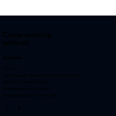
Come worship
with us!
Address
Visit Us —
True Gospel Tabernacle Family Church
1923-27 Tasker Street
Philadelphia, PA 19146
Sunday Service Time 11AM