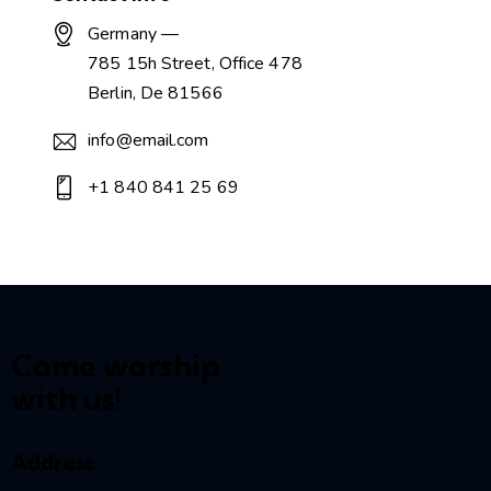
Germany —
785 15h Street, Office 478
Berlin, De 81566
info@email.com
+1 840 841 25 69
Come worship
with us!
Address