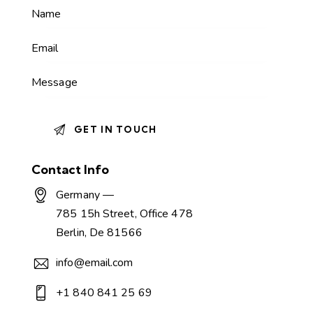
Contact Info
Germany —
785 15h Street, Office 478
Berlin, De 81566
info@email.com
+1 840 841 25 69