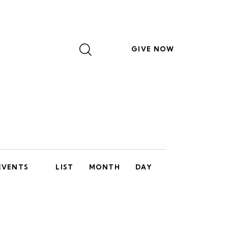
GIVE NOW
E
EVENTS
LIST
MONTH
DAY
v
e
n