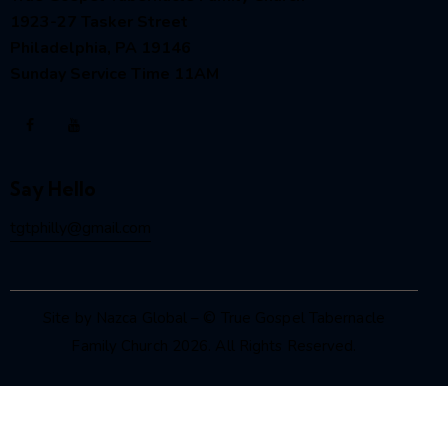
1923-27 Tasker Street
Philadelphia, PA 19146
Sunday Service Time 11AM
Say Hello
tgtphilly@gmail.com
Site by Nazca Global
– © True Gospel Tabernacle
Family Church 2026. All Rights Reserved.