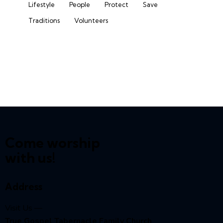
Lifestyle
People
Protect
Save
Traditions
Volunteers
Come worship
with us!
Address
Visit Us —
True Gospel Tabernacle Family Church