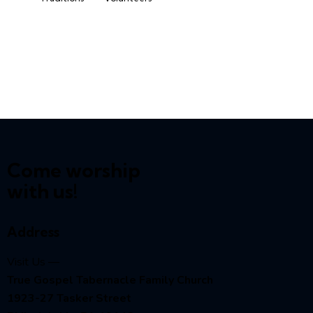
Come worship
with us!
Address
Visit Us —
True Gospel Tabernacle Family Church
1923-27 Tasker Street