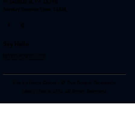
Philadelphia, PA 19146
Sunday Service Time 11AM
Say Hello
tgtphilly@gmail.com
Site by Nazca Global
– © True Gospel Tabernacle
Family Church 2026. All Rights Reserved.