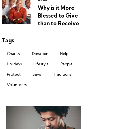
Why is it More
Blessed to Give
than to Receive
Tags
Charity
Donation
Help
Holidays
Lifestyle
People
Protect
Save
Traditions
Volunteers