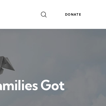
DONATE
amilies Got